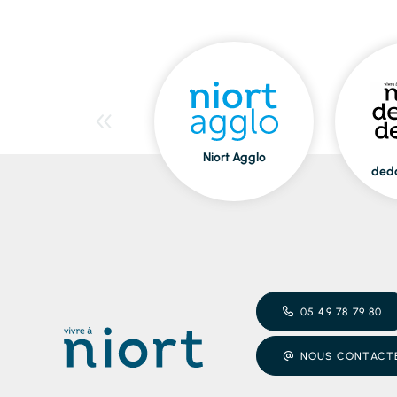
Niort Agglo
ded
05 49 78 79 80
NOUS CONTACT