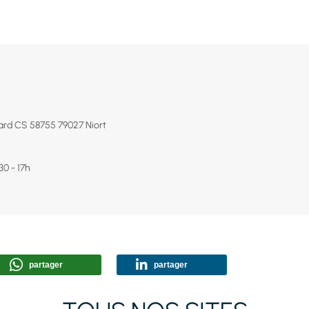
stard CS 58755 79027 Niort
30 - 17h
partager
partager