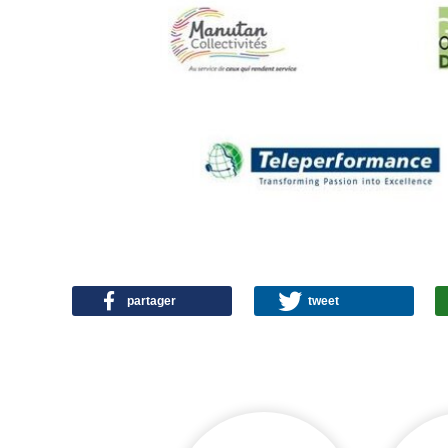
partager
tweet