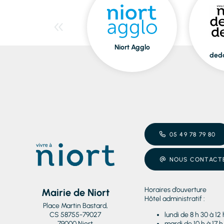
Niort Agglo
ded
05 49 78 79 80
NOUS CONTACT
Horaires d’ouverture
Mairie de Niort
Hôtel administratif :
Place Martin Bastard,
CS 58755-79027
lundi de 8 h 30 à 12 
79000 Niort
mardi de 10 h à 17 h