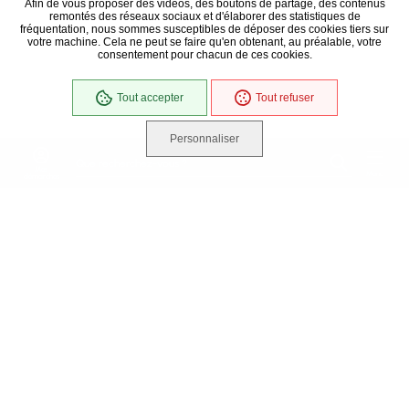
Afin de vous proposer des vidéos, des boutons de partage, des contenus
remontés des réseaux sociaux et d'élaborer des statistiques de
fréquentation, nous sommes susceptibles de déposer des cookies tiers sur
votre machine. Cela ne peut se faire qu'en obtenant, au préalable, votre
consentement pour chacun de ces cookies.
Tout accepter
Tout refuser
Personnaliser
Que recherchez-vous ?
Mes
Menu
démarches
TOUS NOS SITES
Niort Agglo
Niort