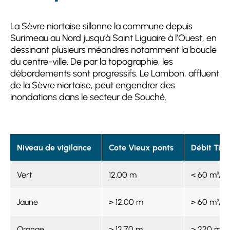
La Sèvre niortaise sillonne la commune depuis
Surimeau au Nord jusqu’à Saint Liguaire à l’Ouest, en
dessinant plusieurs méandres notamment la boucle
du centre-ville. De par la topographie, les
débordements sont progressifs. Le Lambon, affluent
de la Sèvre niortaise, peut engendrer des
inondations dans le secteur de Souché.
Niveau de vigilance
Cote Vieux ponts
Débit Tiff
Vert
12,00 m
< 60 m³/s
Jaune
> 12,00 m
> 60 m³/s
Orange
> 12,70 m
> 220 m³/s