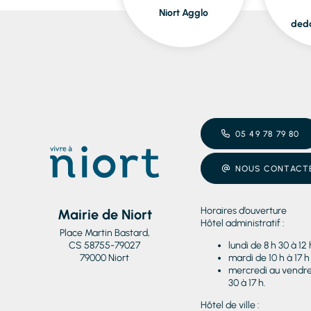
Niort Agglo
ded
05 49 78 79 80
NOUS CONTACT
Horaires d’ouverture
Mairie de Niort
Hôtel administratif :
Place Martin Bastard,
CS 58755-79027
lundi de 8 h 30 à 12 
79000 Niort
mardi de 10 h à 17 h
mercredi au vendred
30 à 17 h.
Hôtel de ville :