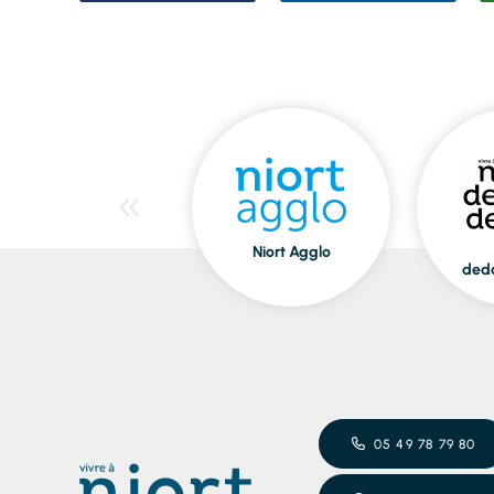
Niort Agglo
ded
05 49 78 79 80