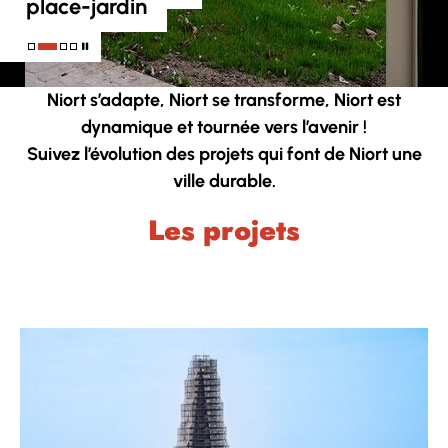
tour nord du Donjon
place-jardin
de Niort
de ville
Niort s’adapte, Niort se transforme, Niort est
dynamique et tournée vers l’avenir !
Suivez l’évolution des projets qui font de Niort une
ville durable.
Les projets