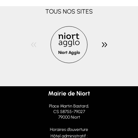
TOUS NOS SITES
Niort Agglo
Niort
dedans/dehors
Mairie de Niort
Place Martin Bastard,
CS 58755-79027
79000 Niort
Horaires d’ouverture
Hôtel administratif :