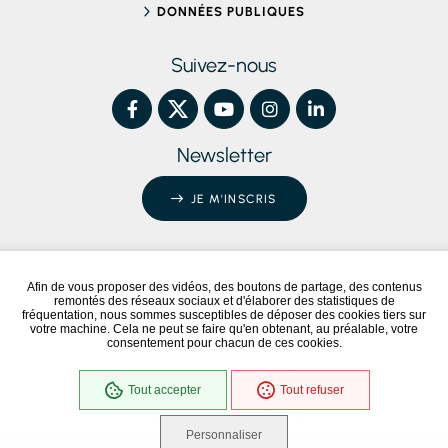
DONNÉES PUBLIQUES
Suivez-nous
Newsletter
JE M'INSCRIS
Afin de vous proposer des vidéos, des boutons de partage, des contenus
remontés des réseaux sociaux et d'élaborer des statistiques de
Conformité RGAA
Partiellement conforme
fréquentation, nous sommes susceptibles de déposer des cookies tiers sur
votre machine. Cela ne peut se faire qu'en obtenant, au préalable, votre
consentement pour chacun de ces cookies.
NOUS ÉCRIRE / NOUS CONTACTER
MENTIONS LÉGALES
Tout accepter
Tout refuser
PLAN DU SITE
GESTION DES COOKIES
Personnaliser