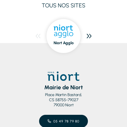
TOUS NOS SITES
Niort Agglo
Niort
dedans/dehors
Mairie de Niort
Place Martin Bastard,
CS 58755-79027
79000 Niort
05 49 78 79 80