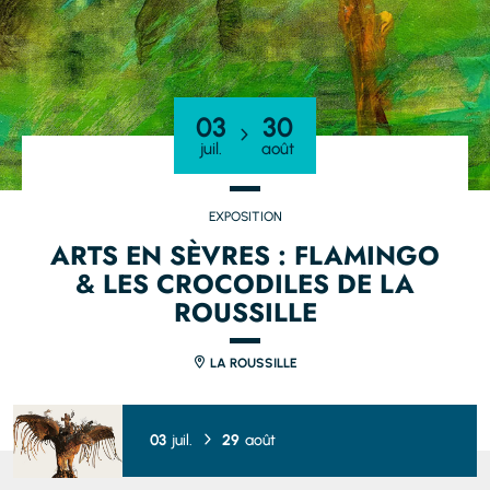
03
30
juil.
août
EXPOSITION
ARTS EN SÈVRES : FLAMINGO
& LES CROCODILES DE LA
ROUSSILLE
LA ROUSSILLE
03
juil.
29
août