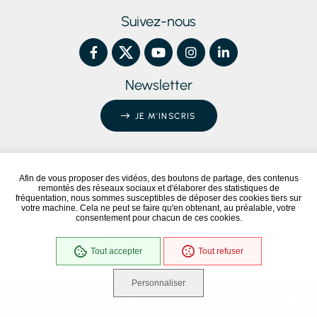
Suivez-nous
Newsletter
JE M'INSCRIS
Afin de vous proposer des vidéos, des boutons de partage, des contenus
remontés des réseaux sociaux et d'élaborer des statistiques de
Conformité RGAA
Partiellement conforme
fréquentation, nous sommes susceptibles de déposer des cookies tiers sur
votre machine. Cela ne peut se faire qu'en obtenant, au préalable, votre
consentement pour chacun de ces cookies.
NOUS ÉCRIRE / NOUS CONTACTER
MENTIONS LÉGALES
Tout accepter
Tout refuser
PLAN DU SITE
GESTION DES COOKIES
Personnaliser
Que recherchez-vous ?
Mes
Menu
démarches