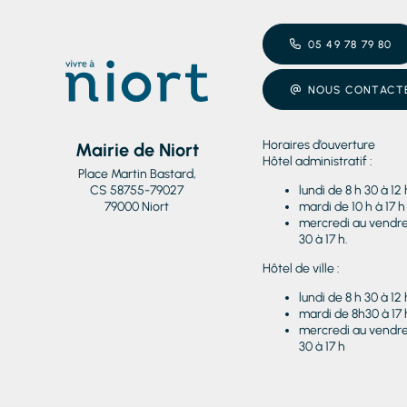
05 49 78 79 80
NOUS CONTACT
Horaires d’ouverture
Mairie de Niort
Hôtel administratif :
Place Martin Bastard,
CS 58755-79027
lundi de 8 h 30 à 12 
79000 Niort
mardi de 10 h à 17 h
mercredi au vendred
30 à 17 h.
Hôtel de ville :
lundi de 8 h 30 à 12 
mardi de 8h30 à 17 
mercredi au vendred
30 à 17 h