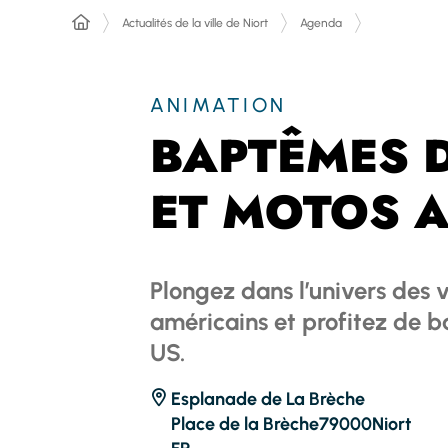
Actualités de la ville de Niort
Agenda
ANIMATION
BAPTÊMES 
ET MOTOS 
Plongez dans l’univers des 
américains et profitez de 
US.
Esplanade de La Brèche
Place de la Brèche
79000
Niort