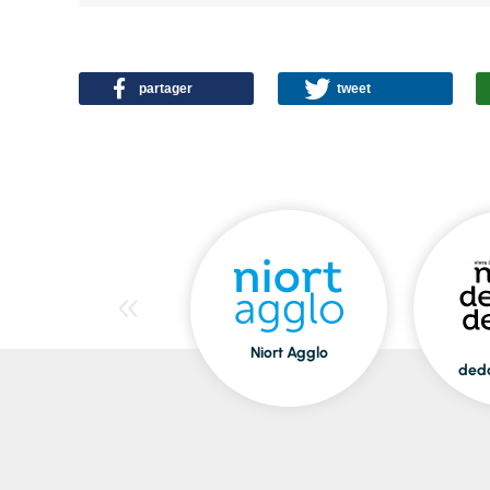
partager
tweet
Niort Agglo
ded