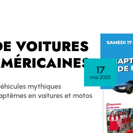
DE VOITURES
AMÉRICAINES
17
mai 2025
véhicules mythiques
baptêmes en voitures et motos