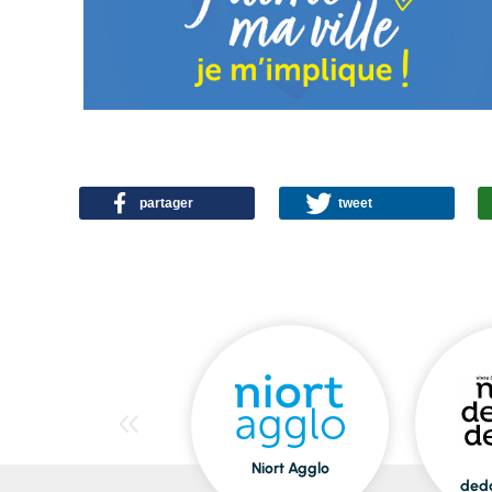
partager
tweet
Niort Agglo
ded