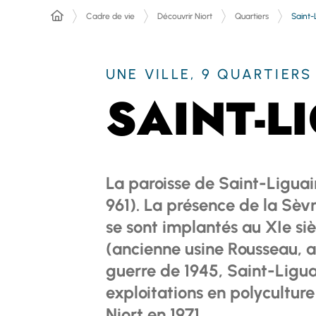
Saint-
Cadre de vie
Découvrir Niort
Quartiers
UNE VILLE, 9 QUARTIERS
SAINT-L
La paroisse de Saint-Ligua
961). La présence de la Sèv
se sont implantés au XIe siè
(ancienne usine Rousseau, au
guerre de 1945, Saint-Ligu
exploitations en polyculture
Niort en 1971.