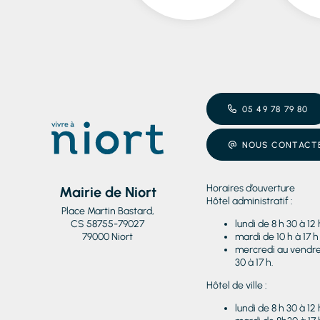
05 49 78 79 80
NOUS CONTACT
Horaires d’ouverture
Mairie de Niort
Hôtel administratif :
Place Martin Bastard,
CS 58755-79027
lundi de 8 h 30 à 12 
79000 Niort
mardi de 10 h à 17 h
mercredi au vendred
30 à 17 h.
Hôtel de ville :
lundi de 8 h 30 à 12 