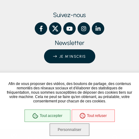
Suivez-nous
Newsletter
JE M'INSCRIS
Afin de vous proposer des vidéos, des boutons de partage, des contenus
remontés des réseaux sociaux et d'élaborer des statistiques de
Conformité RGAA
Partiellement conforme
fréquentation, nous sommes susceptibles de déposer des cookies tiers sur
votre machine. Cela ne peut se faire qu'en obtenant, au préalable, votre
consentement pour chacun de ces cookies.
NOUS ÉCRIRE / NOUS CONTACTER
MENTIONS LÉGALES
Tout accepter
Tout refuser
PLAN DU SITE
GESTION DES COOKIES
Personnaliser
Que recherchez-vous ?