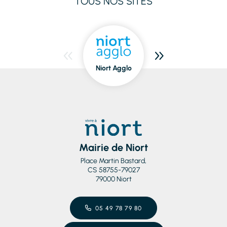
TOUS NOS SITES
Niort Agglo
Niort
dedans/dehors
Mairie de Niort
Place Martin Bastard,
CS 58755-79027
79000 Niort
05 49 78 79 80