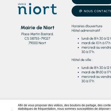
NOUS CONTACT
Horaires d’ouverture
Mairie de Niort
Hôtel administratif :
Place Martin Bastard,
CS 58755-79027
lundi de 8 h 30 à 12 
79000 Niort
mardi de 10 h à 17 h
mercredi au vendred
30 à 17 h.
Hôtel de ville :
lundi de 8 h 30 à 12 
mardi de 8h30 à 17 
mercredi au vendred
30 à 17 h
Afin de vous proposer des vidéos, des boutons de partage, des cont
statistiques de fréquentation, nous sommes susceptibles de déposer d
Conformité RGAA
NOU