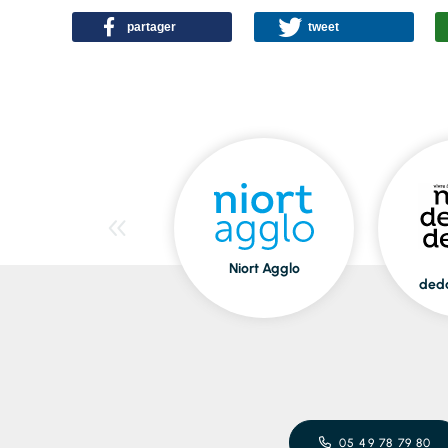
partager
tweet
Niort Agglo
ded
05 49 78 79 80