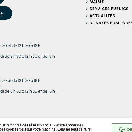
MAIRIE
SERVICES PUBLICS
ER
ACTUALITÉS
DONNÉES PUBLIQUE
h 30 et de 13 h 30 à 18 h
i de 8 h 30 à 12 h 30 et de 13 h
h 30 et de 13 h 30 à 18 h
h
i de 8 h 30 à 12 h 30 et de 13 h
enus remontés des réseaux sociaux et d'élaborer des
es cookies tiers sur votre machine. Cela ne peut se faire
Tou
S ÉCRIRE / NOUS CONTACTER
MENTIONS LÉGALES
PLAN DU