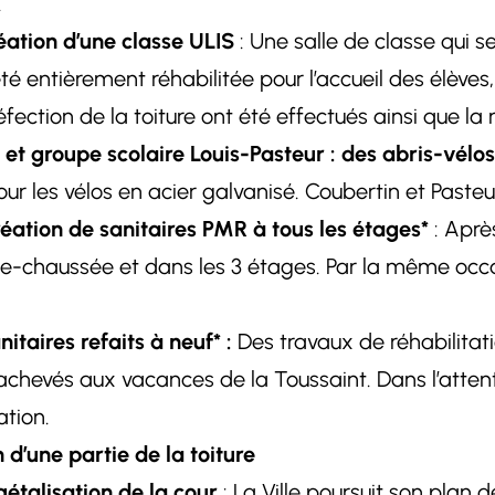
.
ation d’une classe ULIS
: Une salle de classe qui s
été entièrement réhabilitée pour l’accueil des élèves
réfection de la toiture ont été effectués ainsi que l
et groupe scolaire Louis-Pasteur : des abris-vélos
 les vélos en acier galvanisé. Coubertin et Pasteur 
réation de sanitaires PMR à tous les étages*
: Après
de-chaussée et dans les 3 étages. Par la même occa
taires refaits à neuf* :
Des travaux de réhabilitati
t achevés aux vacances de la Toussaint. Dans l’atten
ation.
 d’une partie de la toiture
étalisation de la cour
: La Ville poursuit son plan