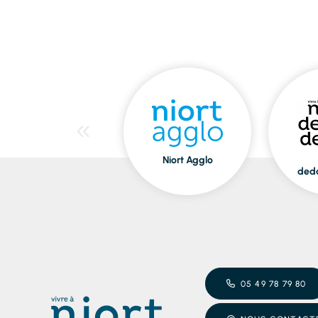
Niort Agglo
ded
05 49 78 79 80