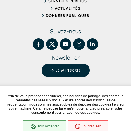
SERVICES PUBLICS
ACTUALITÉS
DONNÉES PUBLIQUES
Suivez-nous
Newsletter
JE M'INSCRIS
Afin de vous proposer des vidéos, des boutons de partage, des contenus
remontés des réseaux sociaux et d'élaborer des statistiques de
Conformité RGAA
Partiellement conforme
fréquentation, nous sommes susceptibles de déposer des cookies tiers sur
votre machine. Cela ne peut se faire qu'en obtenant, au préalable, votre
consentement pour chacun de ces cookies.
NOUS ÉCRIRE / NOUS CONTACTER
MENTIONS LÉGALES
Tout accepter
Tout refuser
PLAN DU SITE