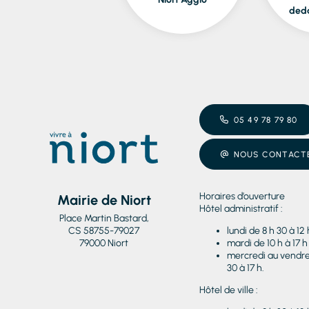
ded
05 49 78 79 80
NOUS CONTACT
Horaires d’ouverture
Mairie de Niort
Hôtel administratif :
Place Martin Bastard,
CS 58755-79027
lundi de 8 h 30 à 12 
79000 Niort
mardi de 10 h à 17 h
mercredi au vendred
30 à 17 h.
Hôtel de ville :