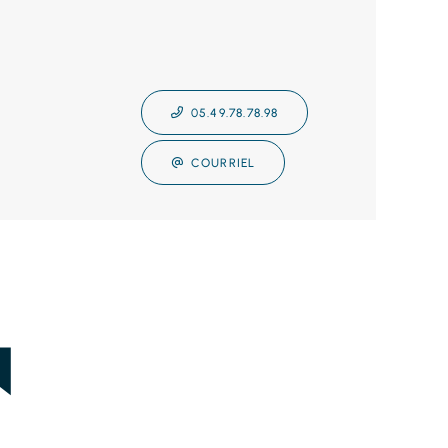
05.49.78.78.98
COURRIEL
N