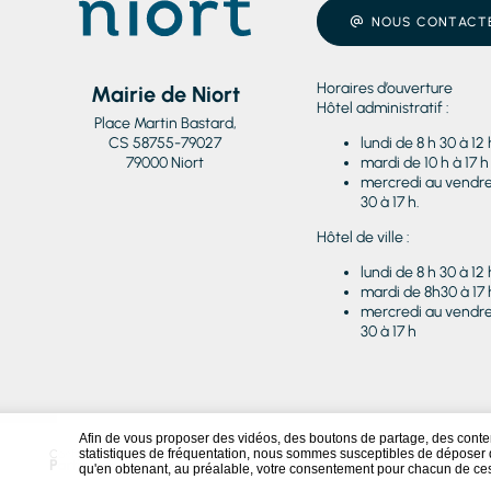
NOUS CONTACT
Horaires d’ouverture
Mairie de Niort
Hôtel administratif :
Place Martin Bastard,
CS 58755-79027
lundi de 8 h 30 à 12 
79000 Niort
mardi de 10 h à 17 h
mercredi au vendred
30 à 17 h.
Hôtel de ville :
lundi de 8 h 30 à 12 
mardi de 8h30 à 17 
mercredi au vendred
30 à 17 h
Afin de vous proposer des vidéos, des boutons de partage, des cont
statistiques de fréquentation, nous sommes susceptibles de déposer d
Conformité RGAA
NOU
Partiellement conforme
qu'en obtenant, au préalable, votre consentement pour chacun de ce