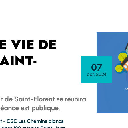
E VIE DE
AINT-
07
oct. 2024
r de Saint-Florent se réunira
 séance est publique.
nt - CSC Les Chemins blancs