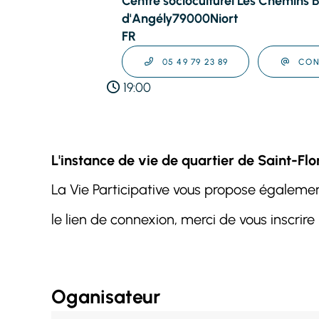
Centre socioculturel Les Chemins 
d'Angély
79000
Niort
FR
05 49 79 23 89
CON
19:00
L'instance de vie de quartier de Saint-Flor
La Vie Participative vous propose également
le lien de connexion, merci de vous inscrire
Oganisateur