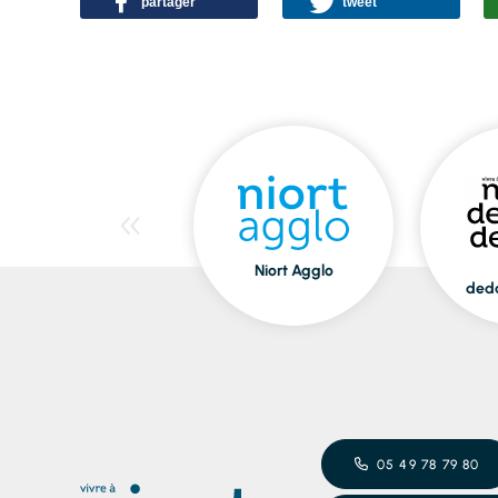
partager
tweet
Niort Agglo
ded
05 49 78 79 80