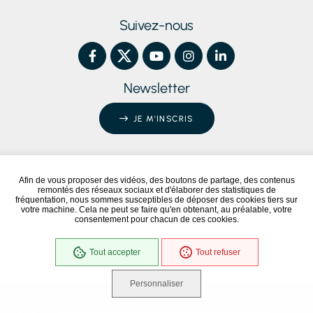
Suivez-nous
Newsletter
JE M'INSCRIS
Afin de vous proposer des vidéos, des boutons de partage, des contenus
remontés des réseaux sociaux et d'élaborer des statistiques de
Conformité RGAA
Partiellement conforme
fréquentation, nous sommes susceptibles de déposer des cookies tiers sur
votre machine. Cela ne peut se faire qu'en obtenant, au préalable, votre
consentement pour chacun de ces cookies.
NOUS ÉCRIRE / NOUS CONTACTER
MENTIONS LÉGALES
Tout accepter
Tout refuser
PLAN DU SITE
GESTION DES COOKIES
Personnaliser
Que recherchez-vous ?
Mes
Menu
démarches