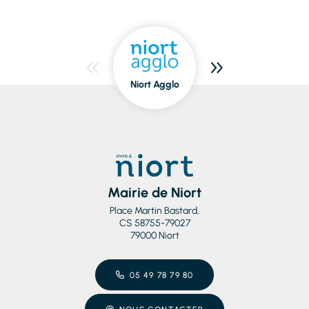
Niort Agglo
Niort
dedans/dehors
Mairie de Niort
Place Martin Bastard,
CS 58755-79027
79000 Niort
05 49 78 79 80