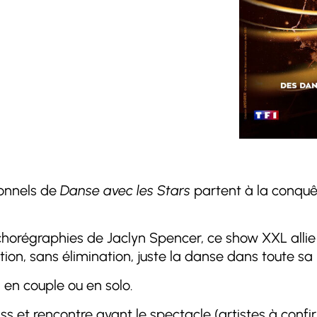
ionnels de
Danse avec les Stars
partent à la conquê
chorégraphies de Jaclyn Spencer, ce show XXL alli
ion, sans élimination, juste la danse dans toute sa
 en couple ou en solo.
ss et rencontre avant le spectacle (artistes à confi