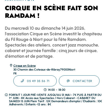
CIRQUE EN SCÈNE FAIT SON
RAMDAM !
Du mercredi 10 au dimanche 14 juin 2026,
l'association Cirque en Scène investit le chapiteau
du Fil Rouge à Niort pour la fête Ramdam.
Spectacles des ateliers, concert jazz manouche,
cabaret et journée famille : cinq jours de cirque,
d'émotion et de partage.
Cirque en Scène
30 Chemin des Coteaux-de-Ribray
79000
Niort
FR
05 49 35 56 71
CONTACTER
14:00
-
18:00
FORFAIT 1 JOUR PRÉ-VENTE JUSQU’AU 31 MAI - 7€ PUIS À PARTIR DU
1ᵉʳ JUIN - 8€ Accès aux Spectacles / Hors Cabaret - CABARET DU
SAMEDI 13 JUIN Plein Tarif : 12€ Demandeurs d'emploi / Étudiants : 10€
Adhérents / Enfants -12 ans : 8€