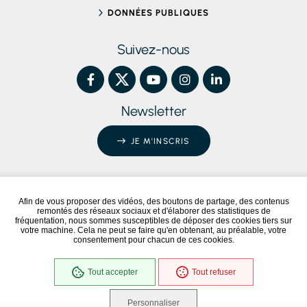
DONNÉES PUBLIQUES
Suivez-nous
Newsletter
JE M'INSCRIS
Afin de vous proposer des vidéos, des boutons de partage, des contenus
remontés des réseaux sociaux et d'élaborer des statistiques de
Conformité RGAA
Partiellement conforme
fréquentation, nous sommes susceptibles de déposer des cookies tiers sur
votre machine. Cela ne peut se faire qu'en obtenant, au préalable, votre
consentement pour chacun de ces cookies.
NOUS ÉCRIRE / NOUS CONTACTER
MENTIONS LÉGALES
Tout accepter
Tout refuser
PLAN DU SITE
GESTION DES COOKIES
Personnaliser