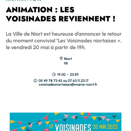
ANIMATION : LES
VOISINADES REVIENNENT !
La Ville de Niort est heureuse d’annoncer le retour
du moment convivial "Les Voisinades niortaises »,
le vendredi 20 mai à partir de 19h.
Niort
FR
19:00
-
23:59
05 49 78 73 42 ou 07.63.11.23.17
voisinadesniortaises@mairie-niort.fr