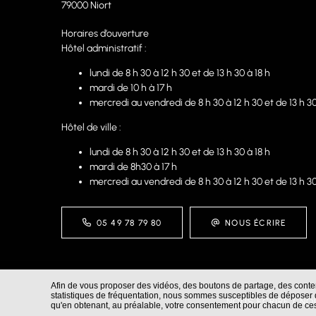
79000 Niort
Horaires d’ouverture
Hôtel administratif :
lundi de 8 h 30 à 12 h 30 et de 13 h 30 à 18 h
mardi de 10 h à 17 h
mercredi au vendredi de 8 h 30 à 12 h 30 et de 13 h 30
Hôtel de ville :
lundi de 8 h 30 à 12 h 30 et de 13 h 30 à 18 h
mardi de 8h30 à 17 h
mercredi au vendredi de 8 h 30 à 12 h 30 et de 13 h 30
05 49 78 79 80
NOUS ÉCRIRE
Afin de vous proposer des vidéos, des boutons de partage, des cont
statistiques de fréquentation, nous sommes susceptibles de déposer d
NOUS ÉCRIRE / N
qu'en obtenant, au préalable, votre consentement pour chacun de ce