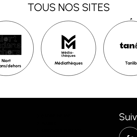
TOUS NOS SITES
Niort
Médiathèques
Tanlib
ans/dehors
Sui
CADRE DE VIE
MAIRIE
SERVICES PUBLICS