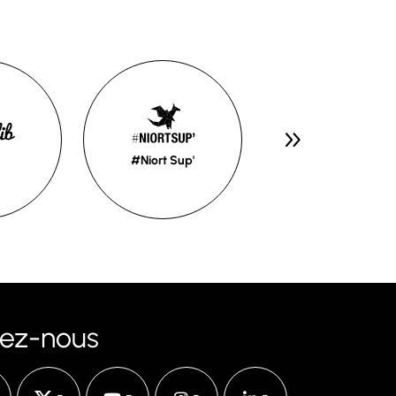
#Niort Sup'
Piscines
vez-nous