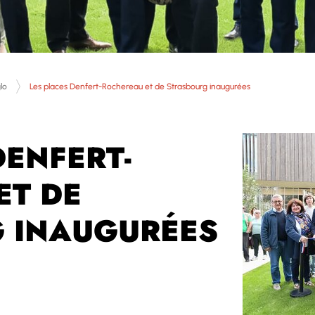
lo
Les places Denfert-Rochereau et de Strasbourg inaugurées
DENFERT-
ET DE
 INAUGURÉES