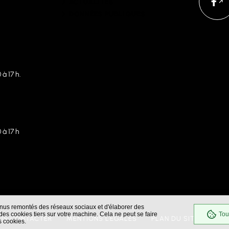
ACTUALITÉS
DONNÉES PUBLIQUES
 à 17 h.
 à 17 h
enus remontés des réseaux sociaux et d'élaborer des
es cookies tiers sur votre machine. Cela ne peut se faire
Tou
OUS CONTACTER
MENTIONS LÉGALES
PLAN DU SITE
GES
s cookies.