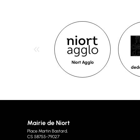
Niort Agglo
ded
Mairie de Niort
Place Martin Bastard,
CS 58755-79027