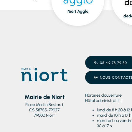
Niort Agglo
ded
05 49 78 79 80
NOUS CONTACT
Horaires d’ouverture
Mairie de Niort
Hôtel administratif :
Place Martin Bastard,
CS 58755-79027
lundi de 8 h 30 à 12 
79000 Niort
mardi de 10 h à 17 h
mercredi au vendred
30 à 17 h.