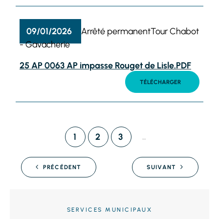
09/01/2026
Arrêté permanent
Tour Chabot
- Gavacherie
25 AP 0063 AP impasse Rouget de Lisle.PDF
TÉLÉCHARGER
1
2
3
…
PRÉCÉDENT
SUIVANT
SERVICES MUNICIPAUX